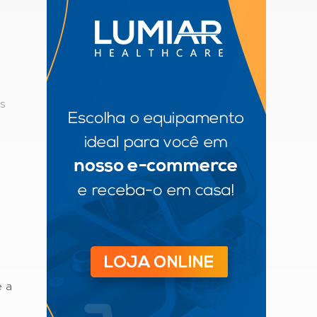
s
e a