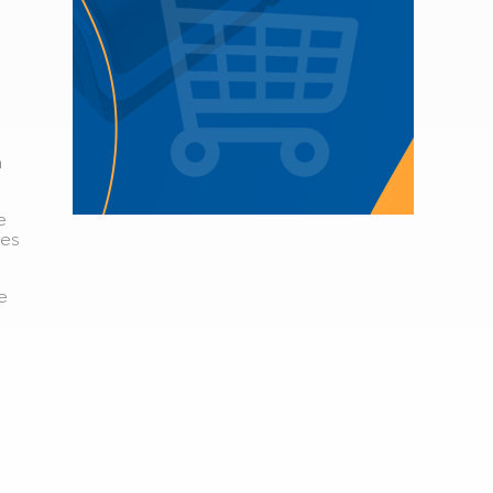
a
e
ões
e