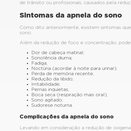
de trânsito ou profissionais, causados pela red
Sintomas da apneia do sono
Como dito anteriormente, existem sintomas qu
sono.
Além da redução de foco e concentração, podem
Dor de cabeça matinal;
Sonolência diurna;
Fadiga;
Noctúria (acordar à noite para urinar);
Perda de memória recente;
Redução da libido;
Irritabilidade;
Pernas inquietas;
Boca seca (respiração mais oral);
Sono agitado;
Sudorese noturna.
Complicações da apneia do sono
Levando em consideração a redução de oxigenaçã