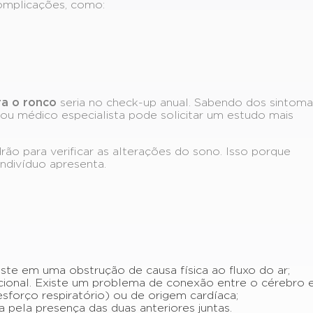
complicações, como:
ra o ronco
seria no check-up anual. Sabendo dos sintoma
ou médico especialista pode solicitar um estudo mais
rão para verificar as alterações do sono. Isso porque
indivíduo apresenta.
ste em uma obstrução de causa física ao fluxo do ar;
ncional. Existe um problema de conexão entre o cérebro 
forço respiratório) ou de origem cardíaca;
 pela presença das duas anteriores juntas.