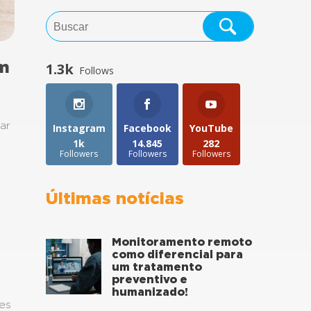
um
1.3k
Follows
ar
Instagram
Facebook
YouTube
1k
14.845
282
Followers
Followers
Followers
Últimas notícias
Monitoramento remoto
como diferencial para
um tratamento
preventivo e
humanizado!
tes