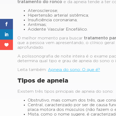
tratamento do ronco
e da apneia tende a ter 
Aterosclerose;
Hipertensão arterial sistêmica;
Insuficiência coronariana;
Arritmias;
Acidente Vascular Encefálico.
O melhor momento para buscar
tratamento pa
que a pessoa vem apresentando, o clínico geral 
aprofundado.
A polissonografia de noite inteira é o exame pad
determina qual tipo e grau de apneia do sono o 
Leita também:
Apneia do sono: O que é?
Tipos de apneia
Existem três tipos principais de apneia do sono:
Obstrutivo, mais comum dos três, que consi
Central, caracterizado por ser de causa fu
placa motora dos músculos (não fazem o es
Mista, como o nome sugere, é caracterizada