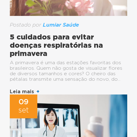
Postado por
Lumiar Saúde
5 cuidados para evitar
doenças respiratórias na
primavera
A primavera é uma das estações favoritas dos
brasileiros. Quem não gosta de visualizar flores
de diversos tamanhos e cores? O cheiro das
pétalas transmite uma sensação do novo, do...
Leia mais
09
set