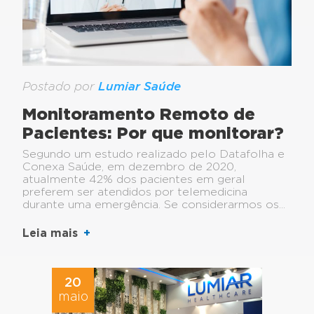
Postado por
Lumiar Saúde
Monitoramento Remoto de
Pacientes: Por que monitorar?
Segundo um estudo realizado pelo Datafolha e
Conexa Saúde, em dezembro de 2020,
atualmente 42% dos pacientes em geral
preferem ser atendidos por telemedicina
durante uma emergência. Se considerarmos os...
Leia mais
20
maio