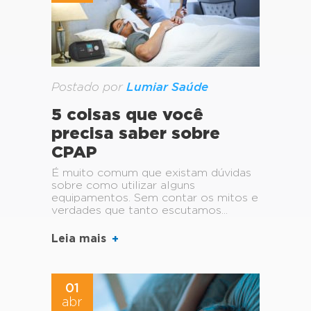
Postado por
Lumiar Saúde
5 coisas que você
precisa saber sobre
CPAP
É muito comum que existam dúvidas
sobre como utilizar alguns
equipamentos. Sem contar os mitos e
verdades que tanto escutamos...
Leia mais
01
abr