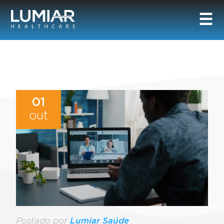
01
out
Postado por
Lumiar Saúde