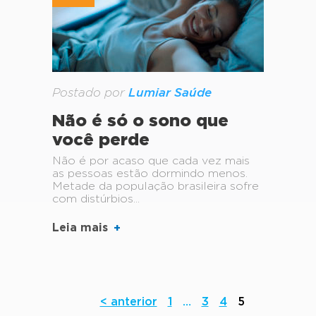
Postado por
Lumiar Saúde
Não é só o sono que
você perde
Não é por acaso que cada vez mais
as pessoas estão dormindo menos.
Metade da população brasileira sofre
com distúrbios...
Leia mais
< anterior
1
…
3
4
5