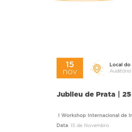
15
Local do
nov
Auditóri
Jubileu de Prata | 2
I Workshop Internacional de I
Data
: 15 de Novembro