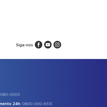
Siga-nos
-080-0005
imento 24h:
0800-000-6515