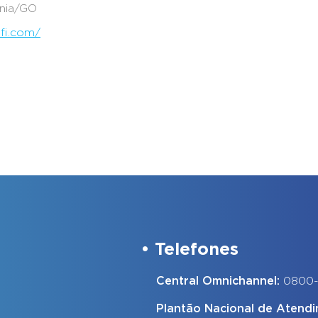
ânia/GO
fi.com/
Telefones
Central Omnichannel:
0800
Plantão Nacional de Atend