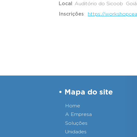
Loca
l
: Auditório do Sicoob Goi
Inscrições
:
https://workshopcea
Mapa do site
Home
A Empresa
Soluções
Unidades